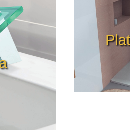
Pla
ía