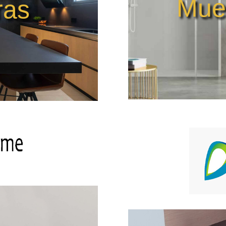
Mue
ras