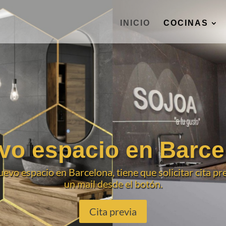
INICIO
COCINAS
vo espacio en Barce
uevo espacio en Barcelona, tiene que solicitar cita pr
un mail desde el botón.
Cita previa