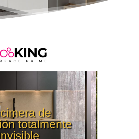
cimera de
ión totalmente
Invisible