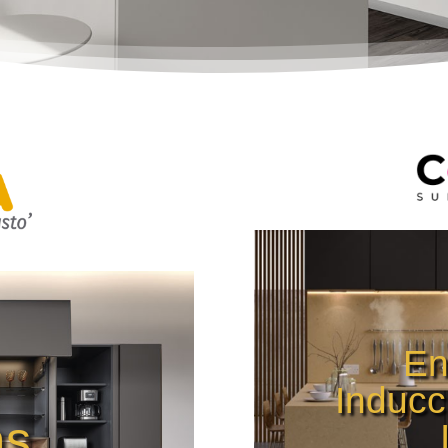
En
Inducc
as